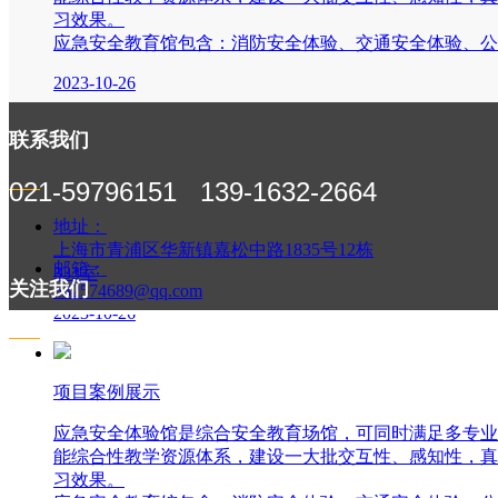
习效果。
应急安全教育馆包含：消防安全体验、交通安全体验、公
2023-10-26
联系我们
项目案例展示
021-59796151 139-1632-2664
——
应急安全体验馆是综合安全教育场馆，可同时满足多专业
能综合性教学资源体系，建设一大批交互性、感知性，真
地址：
习效果。
上海市青浦区华新镇嘉松中路1835号12栋
邮箱：
应急安全教育馆包含：消防安全体验、交通安全体验、公
333室
关注我们
532574689@qq.com
2023-10-26
——
项目案例展示
应急安全体验馆是综合安全教育场馆，可同时满足多专业
能综合性教学资源体系，建设一大批交互性、感知性，真
习效果。