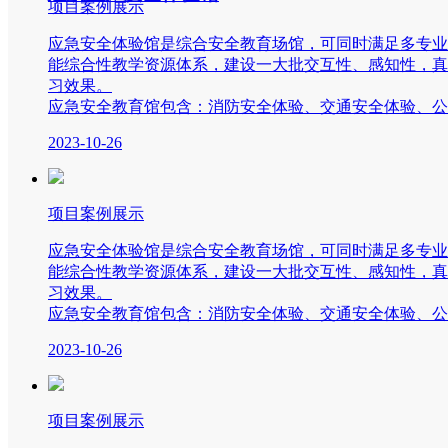
项目案例展示
应急安全体验馆是综合安全教育场馆，可同时满足多专业
应急安全活动的策划培训业务
建筑生产安全体验馆
能综合性教学资源体系，建设一大批交互性、感知性，真
习效果。
应急安全教育馆包含：消防安全体验、交通安全体验、公
2023-10-26
项目案例展示
应急安全体验馆是综合安全教育场馆，可同时满足多专业
能综合性教学资源体系，建设一大批交互性、感知性，真
习效果。
应急安全教育馆包含：消防安全体验、交通安全体验、公
2023-10-26
项目案例展示