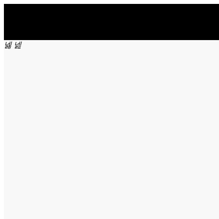
넳
넲
ꁸ
回到顶部
ꂅ
021-59796151
乐敦首页
ꁗ
QQ客服
ꀥ
微信二维码
解决方案
乐敦产品
综合应急安全体验馆
项目案例
消防安全体验馆
消防安全
끠
资讯中心
交通安全体验馆
交通安全
综合应急安全体验馆
关于我们
ꂅ
校园安全体验馆
校园安全
消防安全体验馆
建馆问题