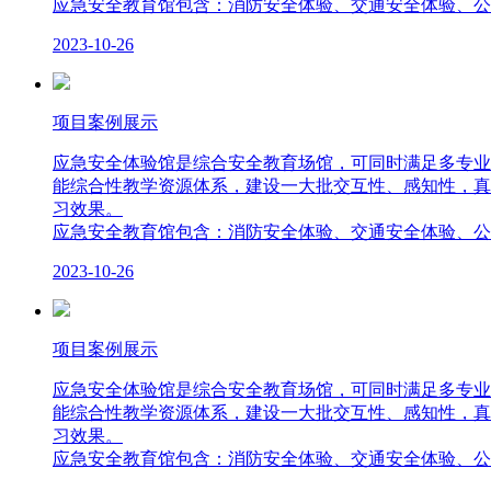
应急安全教育馆包含：消防安全体验、交通安全体验、公
2023-10-26
项目案例展示
应急安全体验馆是综合安全教育场馆，可同时满足多专业
能综合性教学资源体系，建设一大批交互性、感知性，真
习效果。
应急安全教育馆包含：消防安全体验、交通安全体验、公
2023-10-26
项目案例展示
应急安全体验馆是综合安全教育场馆，可同时满足多专业
能综合性教学资源体系，建设一大批交互性、感知性，真
习效果。
应急安全教育馆包含：消防安全体验、交通安全体验、公