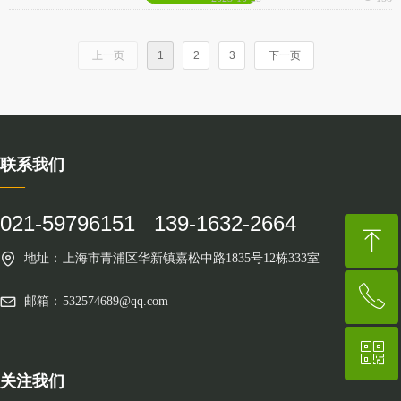
全文化等主题开展交流活动，共
服务网点服务要求》等5项旅游
同谋划推动应急管理事业高质量
业行业标准获批，将于7月1日起
上一页
1
2
3
下一页
发展。
实施。其中第一项新规是对在线
旅游经营服务首次作出的规范，
又对治理当前在线旅游乱象具有
很强的针对性，因此备受关注。
联系我们
——
021-59796151 139-1632-2664
ꁸ
地址：
上海市青浦区华新镇嘉松中路1835号12栋333室
ꂅ
回到顶部
邮箱：
532574689@qq.com
ꀥ
021-59796151
关注我们