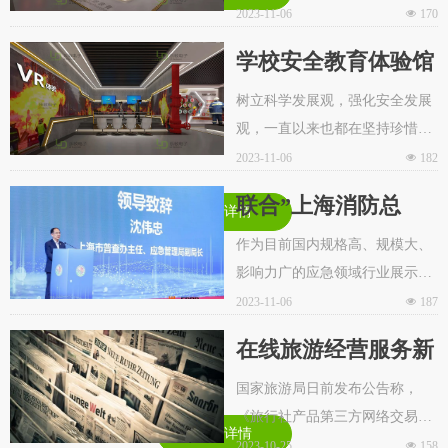
知识都是哪些，下面就它的相关
板，灯箱中的数据学习更多安全
2023-11-06
넶
170
内容做一个详细的说明，希望对
知，掌握到灾害可能会发生的情
学校安全教育体验馆
大家有所帮助。
况，我们将会把发生前后的情况
是什么？
进行比照，能够让我们更真切的
树立科学发展观，强化安全发展
见到灾害的恐怖性。下面为大家
观，一直以来也都在坚持珍惜生
说下学校安全教育体验馆的特点
命，围绕创建“安全城市”目标，
2023-11-06
넶
182
有哪些？
开展安全教育，进一步加强安全
联合”上海消防总
了解详情
教育。加强教育的一步是建立学
队“参与长三角应急
校安全教育体验馆。下面为大家
作为目前国内规格高、规模大、
说下学校安全教育体验馆的优点
影响力广的应急领域行业展示及
博览会_上海乐敦电
有哪些？
交流平台，长三角国际应急减灾
2023-11-06
넶
187
子科技有限公司
和救援博览会同期围绕应急管
在线旅游经营服务新
理、灾害普查、城市安全、智慧
规今起施行 黑户难
消防、应急救援、矿山安全、核
国家旅游局日前发布公告称，
与辐射安全、综合减灾、安全生
《旅行社产品第三方网络交易平
立足
了解详情
产、危化品管理、智慧城市、安
台经营和服务要求》、《旅行社
2023-10-25
넶
158