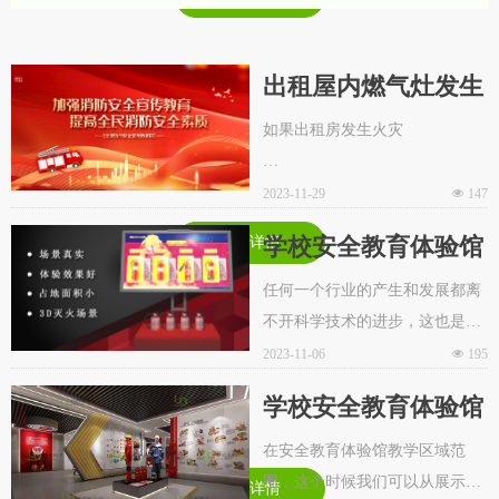
出租屋内燃气灶发生
爆燃，租户受伤，谁
如果出租房发生火灾
来负责？法院这样判
房东和租户各自应该承担什么责
2023-11-29
넶
147
任？
学校安全教育体验馆
了解详情
的一些知识？
损失由谁来赔付？
任何一个行业的产生和发展都离
不开科学技术的进步，这也是市
场需求量不断扩大产生的对行业
2023-11-06
넶
195
的促进，促使相关人员对产品的
学校安全教育体验馆
不断更新换代，那么学校安全教
的特点有哪些？
育体验馆作为一个对学生安全教
在安全教育体验馆教学区域范
育有特别有效的基地，它的一些
围，这个时候我们可以从展示
了解详情