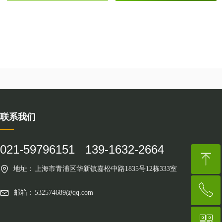
联系我们
——
021-59796151 139-1632-2664
ꁸ
地址：
上海市青浦区华新镇嘉松中路1835号12栋333室
ꂅ
回到顶部
邮箱：
532574689@qq.com
ꀥ
021-59796151